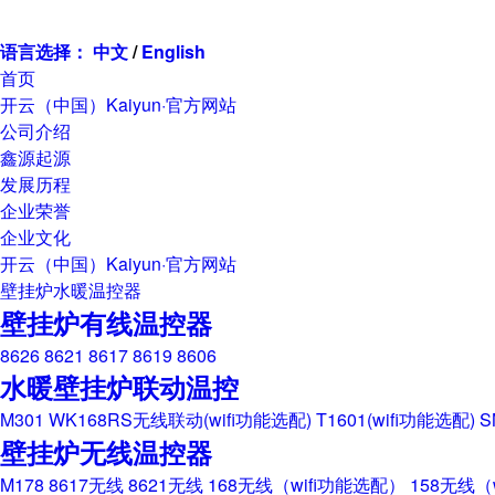
欢迎您来到开云（中国）Kaiyun·官方网站
语言选择：
中文
/
English
首页
开云（中国）Kaiyun·官方网站
公司介绍
鑫源起源
发展历程
企业荣誉
企业文化
开云（中国）Kaiyun·官方网站
壁挂炉水暖温控器
壁挂炉有线温控器
8626
8621
8617
8619
8606
水暖壁挂炉联动温控
M301
WK168RS无线联动(wifi功能选配)
T1601(wifi功能选配)
S
壁挂炉无线温控器
M178
8617无线
8621无线
168无线（wifi功能选配）
158无线（