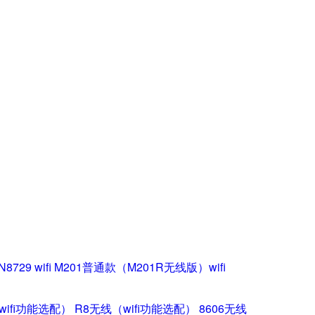
N8729 wifi
M201普通款（M201R无线版）wifi
wifi功能选配）
R8无线（wifi功能选配）
8606无线