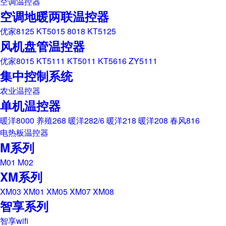
空调温控器
空调地暖两联温控器
优家8125
KT5015
8018
KT5125
风机盘管温控器
优家8015
KT5111
KT5011
KT5616
ZY5111
集中控制系统
农业温控器
单机温控器
暖洋8000
养殖268
暖洋282/6
暖洋218
暖洋208
春风816
电热板温控器
M系列
M01
M02
XM系列
XM03
XM01
XM05
XM07
XM08
智享系列
智享wifi