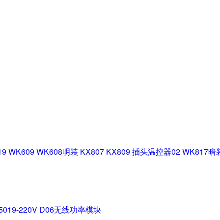
19
WK609
WK608明装
KX807
KX809
插头温控器02
WK817暗
5019-220V
D06无线功率模块