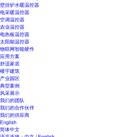
壁挂炉水暖温控器
电采暖温控器
空调温控器
农业温控器
电热板温控器
太阳能温控器
物联网智能硬件
应用方案
舒适家居
楼宇建筑
产业园区
典型案例
风采展示
我们的团队
我们的合作伙伴
我们的供应商
English
简体中文
语言选择：
中文
/
English