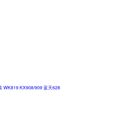
装
WK819
KX908/909
蓝天628